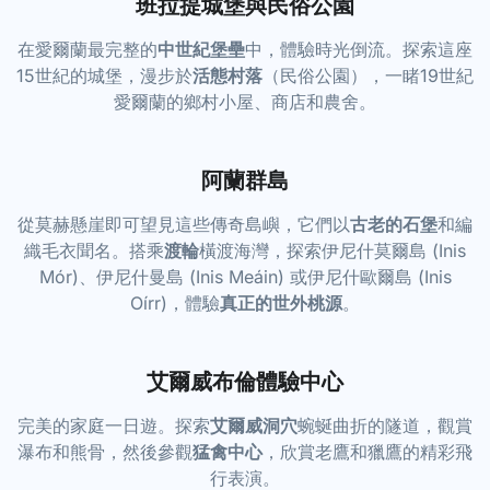
班拉提城堡與民俗公園
在愛爾蘭最完整的
中世紀堡壘
中，體驗時光倒流。探索這座
15世紀的城堡，漫步於
活態村落
（民俗公園），一睹19世紀
愛爾蘭的鄉村小屋、商店和農舍。
阿蘭群島
從莫赫懸崖即可望見這些傳奇島嶼，它們以
古老的石堡
和編
織毛衣聞名。搭乘
渡輪
橫渡海灣，探索伊尼什莫爾島 (Inis
Mór)、伊尼什曼島 (Inis Meáin) 或伊尼什歐爾島 (Inis
Oírr)，體驗
真正的世外桃源
。
艾爾威布倫體驗中心
完美的家庭一日遊。探索
艾爾威洞穴
蜿蜒曲折的隧道，觀賞
瀑布和熊骨，然後參觀
猛禽中心
，欣賞老鷹和獵鷹的精彩飛
行表演。