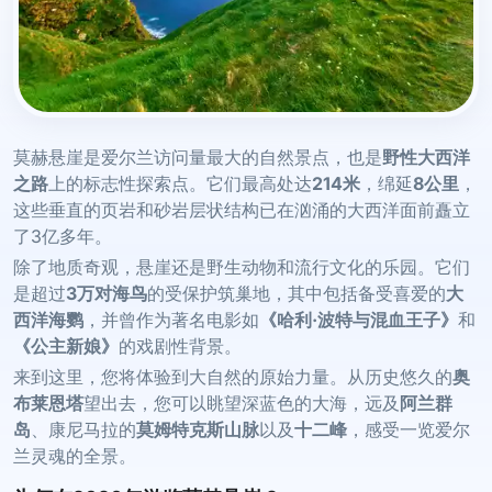
莫赫悬崖是爱尔兰访问量最大的自然景点，也是
野性大西洋
之路
上的标志性探索点。它们最高处达
214米
，绵延
8公里
，
这些垂直的页岩和砂岩层状结构已在汹涌的大西洋面前矗立
了3亿多年。
除了地质奇观，悬崖还是野生动物和流行文化的乐园。它们
是超过
3万对海鸟
的受保护筑巢地，其中包括备受喜爱的
大
西洋海鹦
，并曾作为著名电影如
《哈利·波特与混血王子》
和
《公主新娘》
的戏剧性背景。
来到这里，您将体验到大自然的原始力量。从历史悠久的
奥
布莱恩塔
望出去，您可以眺望深蓝色的大海，远及
阿兰群
岛
、康尼马拉的
莫姆特克斯山脉
以及
十二峰
，感受一览爱尔
兰灵魂的全景。