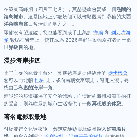
在築巢高峰期（四月至七月），莫赫懸崖會變成一個
熱鬧的
海鳥城市
。這是陸地上少數幾個可以輕鬆觀賞到滑稽的
大西
洋角嘴海雀
日常活動的地方之一。
即使沒有望遠鏡，您也能看到成千上萬的
海鳩
和
剃刀嘴海
雀
緊貼在岩壁上，使其成為 2026年野生動物愛好者的一個
世界級目的地
。
漫步海岸步道
除了主要的觀景平台外，莫赫懸崖還提供絕佳的
徒步機會
。
您可以向北朝
杜林
走，或向南朝女巫頭走，避開人潮，尋
找自己
私密的海岸一角
。
鋪設好的步道確保了安全的體驗，而清新的海風和海浪拍打
的聲音，則為喧囂的城市生活提供了一段
冥想般的休憩
。
著名電影取景地
對於流行文化迷來說，參觀莫赫懸崖就像是
踏入好萊塢片
場
。您會立刻認出
哈利波特：混血王子的背叛
中的海蝕