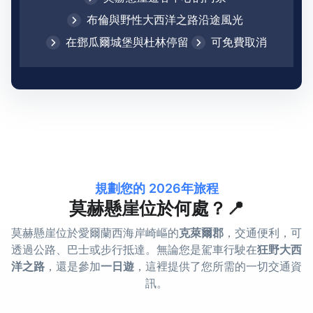
布倫與野性大西洋之路沿途風光
在鄧瓜爾城堡與杜林停留
可免費取消
規劃您的 2026年旅程
莫赫懸崖位於何處？📍
莫赫懸崖位於愛爾蘭西海岸崎嶇的
克萊爾郡
，交通便利，可
透過公路、巴士或步行抵達。無論您是駕車行駛在
狂野大西
洋之路
，還是參加
一日遊
，這裡提供了您所需的一切交通資
訊。