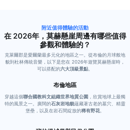
附近值得體驗的活動
在 2026年，莫赫懸崖周邊有哪些值得
參觀和體驗的？
克萊爾郡是愛爾蘭最多元化的地區之一。從布倫的月球般地
貌到杜林傳統音樂，以下是您在 2026年遊覽莫赫懸崖時，
可以搭配的
六大頂級景點
。
布倫地區
穿越這個
聯合國教科文組織世界地質公園
，欣賞地球上最獨
特的風景之一。廣闊的
石灰岩地貌
蘊藏著古老的墓穴、精靈
堡壘，以及在岩石間綻放的
稀有野花
。