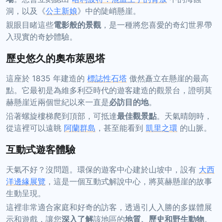
洞，以及《
公主新娘
》中的陡峭懸崖。
親眼目睹這些
電影般的景觀
，是一種將您喜愛的奇幻世界帶
入現實的奇妙體驗。
歷史悠久的奧布萊恩塔
這座於 1835 年建造的
標誌性石塔
傲然矗立在懸崖的最高
點。它最初是為維多利亞時代的遊客建造的觀景台，證明莫
赫懸崖近兩個世紀以來一直是
必訪目的地
。
沿著螺旋樓梯爬到頂部，可抵達
最佳觀景點
。天氣晴朗時，
從這裡可以遠眺
阿蘭群島
，甚至能看到
凱里之環
的山脈。
互動式遊客體驗
天氣不好？沒問題。環保的遊客中心建於山坡中，設有
大西
洋邊緣展覽
，這是一個互動式解說中心，將莫赫懸崖的故事
生動呈現。
這裡非常適合家庭和好奇的訪客，透過引人入勝的多媒體展
示和遊戲，讓您
深入了解
該地區的
地質、歷史和野生動物
。