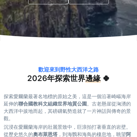
歡迎來到野性大西洋之路
2026年探索世界
邊緣
🍀
探索愛爾蘭最著名地標的原始之美，這是一個沿著崎嶇海岸
延伸的
聯合國教科文組織世界地質公園
。古老懸崖從洶湧的
大西洋中拔地而起，其磅礴氣勢造就了一片神話與傳奇的景
觀。
沉浸在愛爾蘭海岸的壯麗景致中，巨浪拍打著垂直的岩壁。
從歷史悠久的
奧布萊恩塔
，到海鸚和海鳥的棲息地，眺望
阿