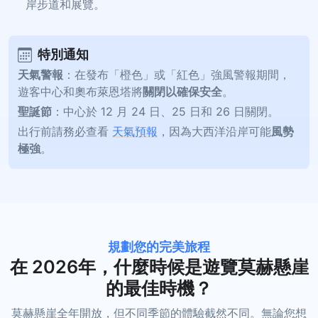
岸步道和展覽。
特別通知
天氣警報
：在發布「橙色」或「紅色」強風警報期間，
遊客中心和奧布萊恩塔將
關閉以確保安全
。
聖誕節
：中心於 12 月 24 日、25 日和 26 日關閉。
出行前請務必查看
天氣預報
，因為大西洋沿岸可能
風勢
極強
。
規劃您的完美旅程
在 2026年，什麼時候是遊覽莫赫懸崖
的最佳時機？
莫赫懸崖全年開放，但不同季節的體驗截然不同。無論您想