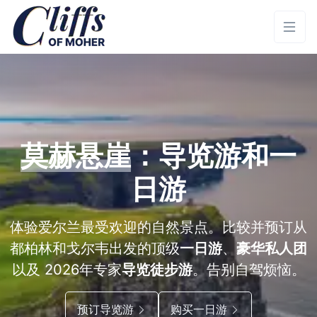
莫赫悬崖
：导览游和一
日游
体验爱尔兰最受欢迎的自然景点。比较并预订从
都柏林和戈尔韦出发的顶级
一日游
、
豪华私人团
以及 2026年专家
导览徒步游
。告别自驾烦恼。
预订导览游
购买一日游