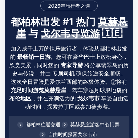
2026年旅行者之选
都柏林出发 #1 热门
莫赫悬
崖
与
戈尔韦导览游
🇮🇪
加入成千上万的快乐旅行者，体验从都柏林出发
的
最畅销一日游
。您可在豪华巴士上放松身心，
欣赏美景，同时您的
专家导游
将分享翡翠岛的历
史与传说，并由
专属司机
确保旅途安全顺畅。
这次全日冒险是爱尔兰西部的终极体验。您将有
充足时间游览莫赫悬崖
，驾车穿越月球般地貌的
布伦地区
，并在充满活力的
戈尔韦市
享受自由活
动时间，探索拉丁区或参加徒步游。
都柏林往返交通
莫赫悬崖游客中心门票
自由时间探索戈尔韦市