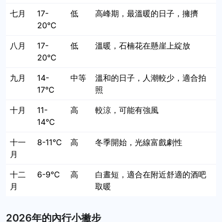
七月
17-
低
高峰期，最溫暖的日子，擁擠
20°C
八月
17-
低
溫暖，石楠花在懸崖上綻放
20°C
九月
14-
中等
溫和的日子，人潮較少，適合拍
17°C
照
十月
11-
高
較涼，可能有強風
14°C
十一
8-11°C
高
冬季開始，光線富戲劇性
月
十二
6-9°C
高
白晝短，適合在附近舒適的酒吧
月
取暖
2026年的內行小撇步