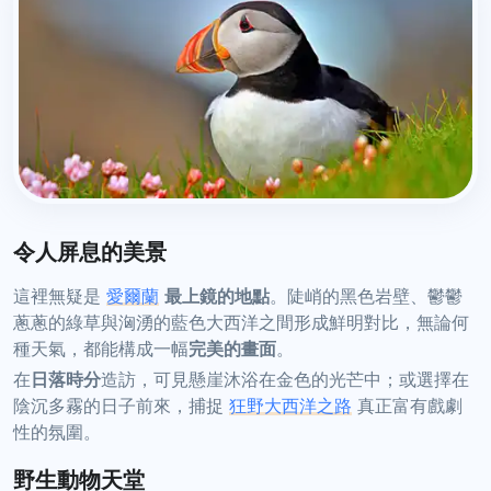
令人屏息的美景
這裡無疑是
愛爾蘭
最上鏡的地點
。陡峭的黑色岩壁、鬱鬱
蔥蔥的綠草與洶湧的藍色大西洋之間形成鮮明對比，無論何
種天氣，都能構成一幅
完美的畫面
。
在
日落時分
造訪，可見懸崖沐浴在金色的光芒中；或選擇在
陰沉多霧的日子前來，捕捉
狂野大西洋之路
真正富有戲劇
性的氛圍。
野生動物天堂