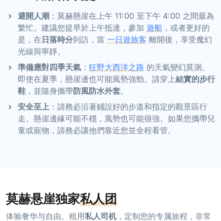
避開人潮
：莫赫懸崖在上午 11:00 至下午 4:00 之間最為
繁忙。建議您提早於上午抵達，參加
遊船
，或者更好的
是，在
日落時分
到訪，當
一日遊旅客
離開後，享受魔幻
光線與寧靜。
準備應對四季天氣
：
狂野大西洋之路
的天氣變幻莫測。
即使在夏季，懸崖邊也可能風勢強勁。請穿上
結實的步行
鞋
，並隨身攜帶
防風防水外套
。
安全至上
：請務必沿著鋪設好的步道和指定的觀景區行
走。懸崖邊緣可能不穩，風勢也可能很強。如果您攜帶兒
童或寵物，請務必讓他們靠近您並全程看管。
莫赫悬崖独家
私人团
体验奢华与自由。租用
私人司机
，定制您的专属旅程，非常