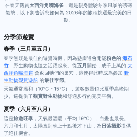
在春天觀賞
大西洋角嘴海雀
，還是親身體驗冬季風暴的磅礡
氣勢，以下將告訴您如何為 2026年的旅程挑選最完美的日
期。
分季節遊覽
春季（三月至五月）
春季無疑是最佳的遊覽時機，因為懸崖邊會開滿
粉色的
海石
竹
，野生動物也隨之活躍起來。從
五月
開始，成千上萬的
大
西洋角嘴海雀
會返回牠們的巢穴，這使得此時成為參加
野
生動物觀賞遊船
的
最佳季節
。
天氣通常溫和（10°C - 15°C），遊客數量也比夏季高峰期
少。這提供了
觀賞野生動物
和舒適步行的完美平衡。
夏季（六月至八月）
這是
旅遊旺季
，天氣最溫暖（平均 19°C），白晝也最長。
六月和七月，太陽直到晚上十點後才下山，為
日落攝影
提供
了絕佳機會。