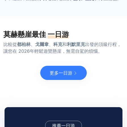
莫赫懸崖最佳
一日游
比較從
都柏林
、
戈爾韋
、
科克
和
利默里克
出發的頂級行程，
讓您在 2026年輕鬆遊覽懸崖，無需自駕的煩惱。
更多一日游
推薦一日游