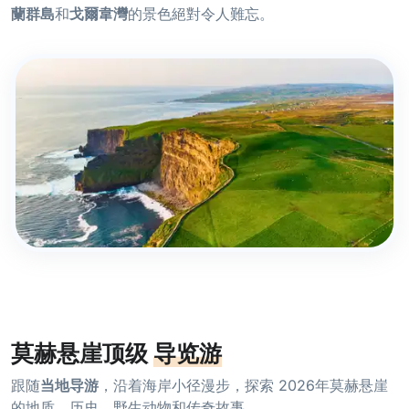
蘭群島
和
戈爾韋灣
的景色絕對令人難忘。
莫赫悬崖顶级
导览游
跟随
当地导游
，沿着海岸小径漫步，探索 2026年莫赫悬崖
的地质、历史、野生动物和传奇故事。