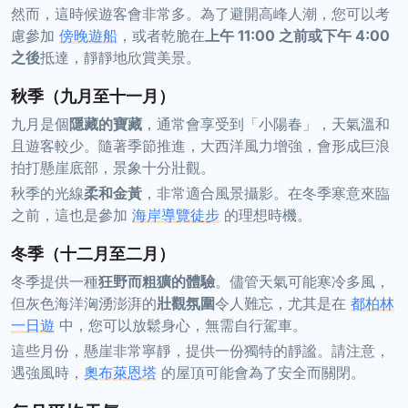
然而，這時候遊客會非常多。為了避開高峰人潮，您可以考
慮參加
傍晚遊船
，或者乾脆在
上午 11:00 之前或下午 4:00
之後
抵達，靜靜地欣賞美景。
秋季（九月至十一月）
九月是個
隱藏的寶藏
，通常會享受到「小陽春」，天氣溫和
且遊客較少。隨著季節推進，大西洋風力增強，會形成巨浪
拍打懸崖底部，景象十分壯觀。
秋季的光線
柔和金黃
，非常適合風景攝影。在冬季寒意來臨
之前，這也是參加
海岸導覽徒步
的理想時機。
冬季（十二月至二月）
冬季提供一種
狂野而粗獷的體驗
。儘管天氣可能寒冷多風，
但灰色海洋洶湧澎湃的
壯觀氛圍
令人難忘，尤其是在
都柏林
一日遊
中，您可以放鬆身心，無需自行駕車。
這些月份，懸崖非常寧靜，提供一份獨特的靜謐。請注意，
遇強風時，
奧布萊恩塔
的屋頂可能會為了安全而關閉。