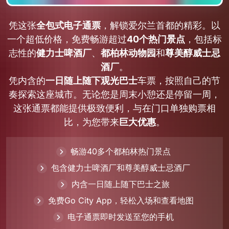
凭这张
全包式电子通票
，解锁爱尔兰首都的精彩。以
一个超低价格，免费畅游超过
40个热门景点
，包括标
志性的
健力士啤酒厂
、
都柏林动物园
和
尊美醇威士忌
酒厂
。
凭内含的
一日随上随下观光巴士
车票，按照自己的节
奏探索这座城市。无论您是周末小憩还是停留一周，
这张通票都能提供极致便利，与在门口单独购票相
比，为您带来
巨大优惠
。
畅游40多个都柏林热门景点
包含健力士啤酒厂和尊美醇威士忌酒厂
内含一日随上随下巴士之旅
免费Go City App，轻松入场和查看地图
电子通票即时发送至您的手机