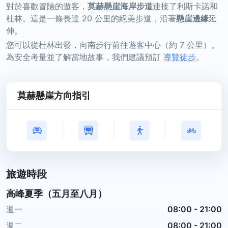
對於喜歡冒險的遊客，
莫赫懸崖海岸步道
連接了利斯卡諾和
杜林。這是一條長達 20 公里的絕美步道，沿著
懸崖邊緣
延
伸。
您可以從杜林出發，向南步行前往遊客中心（約 7 公里）。
為安全考量並了解當地故事，我們建議預訂
導覽徒步
。
莫赫懸崖方向指引
旅遊時段
高峰夏季（五月至八月）
週一
08:00
-
21:00
週二
08:00
-
21:00