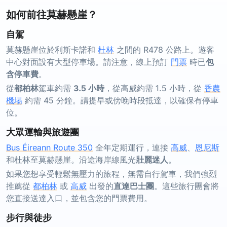
如何前往莫赫懸崖？
自駕
莫赫懸崖位於利斯卡諾和
杜林
之間的 R478 公路上。遊客
中心對面設有大型停車場。請注意，線上預訂
門票
時已
包
含停車費
。
從
都柏林
駕車約需
3.5 小時
，從高威約需 1.5 小時，從
香農
機場
約需 45 分鐘。請提早或傍晚時段抵達，以確保有停車
位。
大眾運輸與旅遊團
Bus Éireann Route 350
全年定期運行，連接
高威
、
恩尼斯
和杜林至莫赫懸崖。沿途海岸線風光
壯麗迷人
。
如果您想享受輕鬆無壓力的旅程，無需自行駕車，我們強烈
推薦從
都柏林
或
高威
出發的
直達巴士團
。這些旅行團會將
您直接送達入口，並包含您的門票費用。
步行與徒步