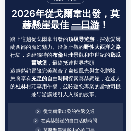
2026年從戈爾韋出發，莫
赫懸崖最佳
一日游
！
踏上這趟從戈爾韋出發的
頂級导览游
，探索愛爾
蘭西部的魔幻魅力。沿著壯觀的
野性大西洋之路
行駛，途經獨特的
布倫
月球景觀和中世紀的
鄧瓜
爾城堡
，最終抵達世界盡頭。
這趟熱銷冒險完美融合了自然風光與文化體驗。
您將享有
充足的自由時間
探索莫赫懸崖，在迷人
的
杜林
村莊享用午餐，並聆聽您專業的當地司機
兼导游講述引人入勝的故事。
從戈爾韋出發的往返交通
在莫赫懸崖的自由活動時間
莫赫懸崖遊客中心的门票