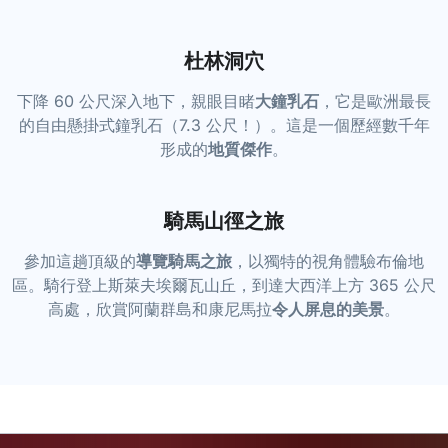
杜林洞穴
下降 60 公尺深入地下，親眼目睹
大鐘乳石
，它是歐洲最長
的自由懸掛式鐘乳石（7.3 公尺！）。這是一個歷經數千年
形成的
地質傑作
。
騎馬山徑之旅
參加這趟頂級的
導覽騎馬之旅
，以獨特的視角體驗布倫地
區。騎行登上斯萊夫埃爾瓦山丘，到達大西洋上方 365 公尺
高處，欣賞阿蘭群島和康尼馬拉
令人屏息的美景
。