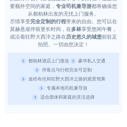
要额外空间的家庭，
专业司机兼导游
都将确保您
从都柏林出发的无忧上门服务。
尽情享受
完全定制的行程
带来的自由。您可以在
莫赫悬崖停留更长时间，在
多林
享受悠闲午餐，
或沿着狂野大西洋之路在
历史悠久的城堡
前驻足
拍照。一切由您决定！
都柏林酒店上门接送
豪华私人交通
停靠点与行程完全可定制
途经布伦和狂野大西洋之路的观景驾乘
专属本地司机兼导游
适合团体和家庭的灵活选择