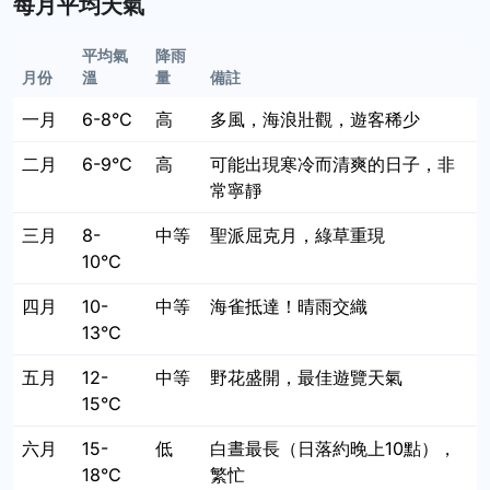
每月平均天氣
平均氣
降雨
月份
溫
量
備註
一月
6-8°C
高
多風，海浪壯觀，遊客稀少
二月
6-9°C
高
可能出現寒冷而清爽的日子，非
常寧靜
三月
8-
中等
聖派屈克月，綠草重現
10°C
四月
10-
中等
海雀抵達！晴雨交織
13°C
五月
12-
中等
野花盛開，最佳遊覽天氣
15°C
六月
15-
低
白晝最長（日落約晚上10點），
18°C
繁忙