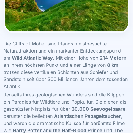
Die Cliffs of Moher sind Irlands meistbesuchte
Naturattraktion und ein markanter Entdeckungspunkt
am
Wild Atlantic Way
. Mit einer Höhe von
214 Metern
an ihrem höchsten Punkt und einer Länge von
8 km
trotzen diese vertikalen Schichten aus Schiefer und
Sandstein seit über 300 Millionen Jahren dem tosenden
Atlantik.
Jenseits ihres geologischen Wunders sind die Klippen
ein Paradies für Wildtiere und Popkultur. Sie dienen als
geschützter Nistplatz für über
30.000 Seevogelpaare
,
darunter die beliebten
Atlantischen Papageitaucher
,
und waren die dramatische Kulisse für berühmte Filme
wie
Harry Potter and the Half-Blood Prince
und
The