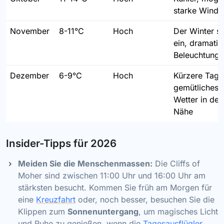
starke Winde
November
8-11°C
Hoch
Der Winter se
ein, dramatis
Beleuchtung
Dezember
6-9°C
Hoch
Kürzere Tage
gemütliches 
Wetter in der
Nähe
Insider-Tipps für 2026
Meiden Sie die Menschenmassen:
Die Cliffs of
Moher sind zwischen 11:00 Uhr und 16:00 Uhr am
stärksten besucht. Kommen Sie früh am Morgen für
eine
Kreuzfahrt
oder, noch besser, besuchen Sie die
Klippen zum
Sonnenuntergang
, um magisches Licht
und Ruhe zu genießen, wenn die
Tagesausflügler