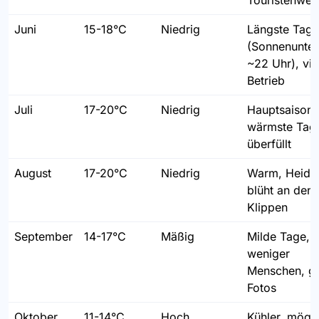
Touristenwett
Juni
15-18°C
Niedrig
Längste Tage
(Sonnenunte
~22 Uhr), vie
Betrieb
Juli
17-20°C
Niedrig
Hauptsaison,
wärmste Tag
überfüllt
August
17-20°C
Niedrig
Warm, Heide
blüht an den
Klippen
September
14-17°C
Mäßig
Milde Tage,
weniger
Menschen, g
Fotos
Oktober
11-14°C
Hoch
Kühler, mögl