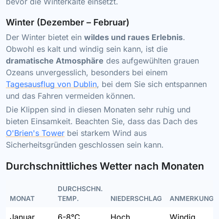
bevor die Winterkälte einsetzt.
Winter (Dezember – Februar)
Der Winter bietet ein
wildes und raues Erlebnis
.
Obwohl es kalt und windig sein kann, ist die
dramatische Atmosphäre
des aufgewühlten grauen
Ozeans unvergesslich, besonders bei einem
Tagesausflug von Dublin
, bei dem Sie sich entspannen
und das Fahren vermeiden können.
Die Klippen sind in diesen Monaten sehr ruhig und
bieten Einsamkeit. Beachten Sie, dass das Dach des
O'Brien's Tower
bei starkem Wind aus
Sicherheitsgründen geschlossen sein kann.
Durchschnittliches Wetter nach Monaten
DURCHSCHN.
MONAT
TEMP.
NIEDERSCHLAG
ANMERKUNGE
Januar
6-8°C
Hoch
Windig,