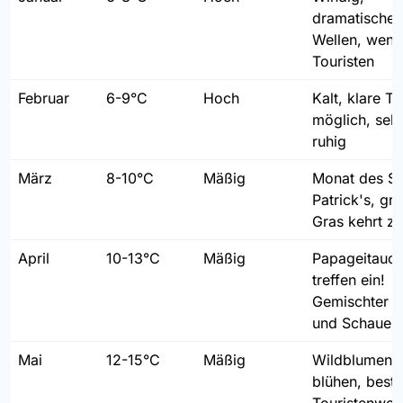
dramatische
Wellen, weni
Touristen
Februar
6-9°C
Hoch
Kalt, klare T
möglich, seh
ruhig
März
8-10°C
Mäßig
Monat des St
Patrick's, gr
Gras kehrt z
April
10-13°C
Mäßig
Papageitauch
treffen ein!
Gemischter 
und Schauer
Mai
12-15°C
Mäßig
Wildblumen
blühen, best