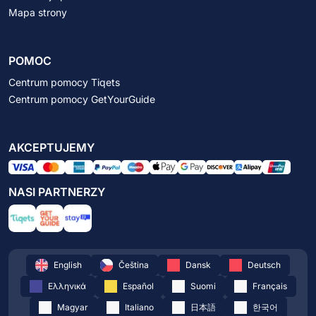
Mapa strony
POMOC
Centrum pomocy Tiqets
Centrum pomocy GetYourGuide
AKCEPTUJEMY
NASI PARTNERZY
English
Čeština
Dansk
Deutsch
Ελληνικά
Español
Suomi
Français
Magyar
Italiano
日本語
한국어